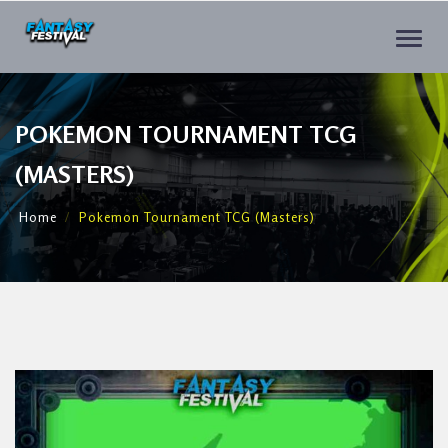
Toggle
naviga
POKEMON TOURNAMENT TCG
(MASTERS)
Home
Pokemon Tournament TCG (Masters)