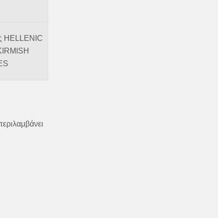
ας HELLENIC
IRMISH
ES
περιλαμβάνει