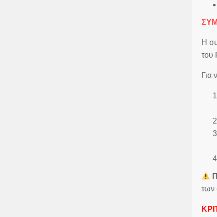
ΣΥ
Η συ
του 
Για 
Π
των 
ΚΡΙ