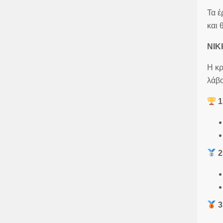
Τα έ
και 
ΝΙΚ
Η κρ
λάβο
1