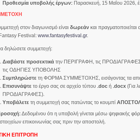
Προθεσμία υποβολής έργων:
Παρασκευή, 15 Μαΐου 2026, έ
ΜΜΕΤΟΧΗ
μμετοχή στον διαγωνισμό είναι
δωρεάν
και πραγματοποιείται 
Fantasy Festival:
www.fantasyfestival.gr
.
να δηλώσετε συμμετοχή:
Διαβάστε προσεκτικά
την ΠΕΡΙΓΡΑΦΗ, τις ΠΡΟΔΙΑΓΡΑΦΕΣ κ
τις ΟΔΗΓΙΕΣ ΥΠΟΒΟΛΗΣ
Συμπληρώστε
τη ΦΟΡΜΑ ΣΥΜΜΕΤΟΧΗΣ, εισάγοντας τα απαρα
Επισυνάψτε
το έργο σας σε αρχείο τύπου
.
doc
ή
.
docx
(Για λ
ΠΡΟΔΙΑΓΡΑΦΕΣ).
Υποβάλετε
τη συμμετοχή σας πατώντας το κουμπί
ΑΠΟΣΤΟ
ροσοχή:
Δεδομένου ότι η υποβολή γίνεται μέσω ψηφιακής φόρμ
στοιχείων επικοινωνίας σας πριν την αποστολή.
ΤΙΚΗ ΕΠΙΤΡΟΠΗ