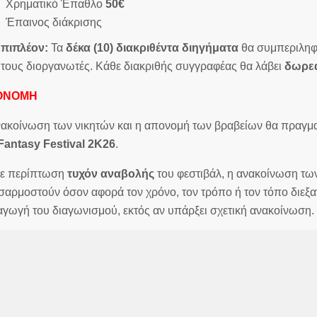
Χρηματικό Έπαθλο
50€
Έπαινος διάκρισης
πιπλέον:
Τα
δέκα (10) διακριθέντα διηγήματα
θα συμπεριλη
τους διοργανωτές. Κάθε διακριθής συγγραφέας θα λάβει
δωρεά
ΟΝΟΜΗ
ακοίνωση των νικητών και η απονομή των βραβείων θα πραγμ
Fantasy
Festival
2
K
26
.
ε περίπτωση
τυχόν αναβολής
του φεστιβάλ, η ανακοίνωση των
αρμοστούν όσον αφορά τον χρόνο, τον τρόπο ή τον τόπο διεξ
αγωγή του διαγωνισμού, εκτός αν υπάρξει σχετική ανακοίνωση.