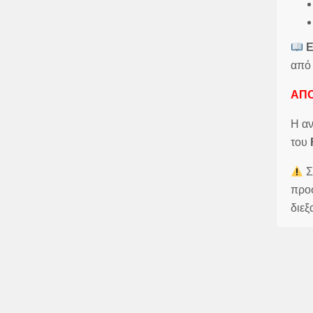
Ε
από 
ΑΠ
Η αν
του
Σ
προσ
διεξ