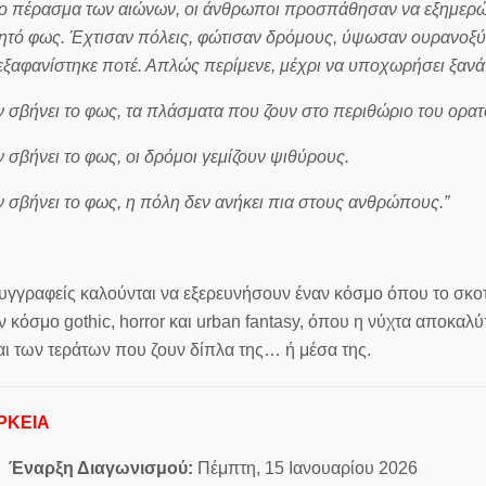
ο πέρασμα των αιώνων, οι άνθρωποι προσπάθησαν να εξημερώσ
ητό φως. Έχτισαν πόλεις, φώτισαν δρόμους, ύψωσαν ουρανοξύστε
εξαφανίστηκε ποτέ. Απλώς περίμενε, μέχρι να υποχωρήσει ξαν
 σβήνει το φως, τα πλάσματα που ζουν στο περιθώριο του ορατ
 σβήνει το φως, οι δρόμοι γεμίζουν ψιθύρους.
 σβήνει το φως, η πόλη δεν ανήκει πια στους ανθρώπους.”
υγγραφείς καλούνται να εξερευνήσουν έναν κόσμο όπου το σκοτ
 κόσμο gothic, horror και urban fantasy, όπου η νύχτα αποκα
ι των τεράτων που ζουν δίπλα της… ή μέσα της.
ΡΚΕΙΑ
Έναρξη Διαγωνισμού:
Πέμπτη, 15 Ιανουαρίου 2026