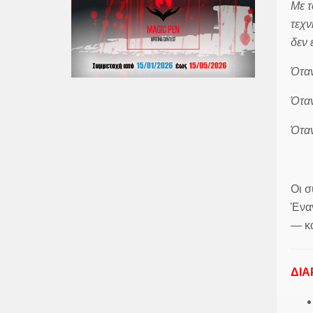
Με τ
τεχν
δεν 
Όταν
Όταν
Όταν
Οι σ
Έναν
— κα
ΔΙΑ