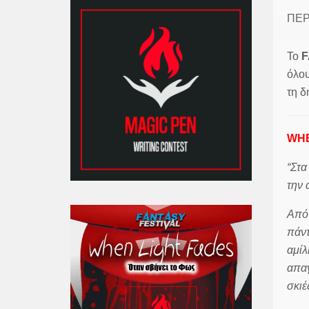
ΠΕΡ
Το
F
όλου
τη δ
WHE
“Στα
την 
Από 
πάντ
αμίλ
απαγ
σκιέ