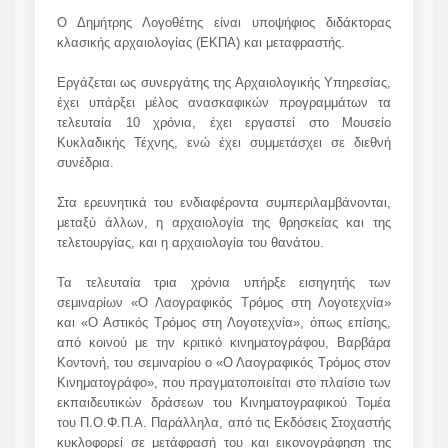
Ο Δημήτρης Λογοθέτης είναι υποψήφιος διδάκτορας
κλασικής αρχαιολογίας (ΕΚΠΑ)
και μεταφραστής.
Εργάζεται ως συνεργάτης της Αρχαιολογικής Υπηρεσίας,
έχει υπάρξει μέλος ανασκαφικών προγραμμάτων τα
τελευταία 10 χρόνια, έχει εργαστεί στο Μουσείο
Κυκλαδικής Τέχνης, ενώ έχει συμμετάσχει σε διεθνή
συνέδρια.
Στα ερευνητικά του ενδιαφέροντα συμπεριλαμβάνονται,
μεταξύ άλλων, η αρχαιολογία της θρησκείας και της
τελετουργίας, και η αρχαιολογία του θανάτου.
Τα τελευταία τρια χρόνια υπήρξε εισηγητής των
σεμιναρίων «Ο Λαογραφικός Τρόμος στη Λογοτεχνία»
και
«Ο Αστικός Τρόμος στη Λογοτεχνία», όπως επίσης,
από κοινού με την κριτικό κινηματογράφου, Βαρβάρα
Κοντονή, του σεμιναρίου ο «Ο Λαογραφικός Τρόμος στον
Κινηματογράφο», που πραγματοποιείται στο πλαίσιο των
εκπαιδευτικών δράσεων του Κινηματογραφικού Τομέα
του Π.Ο.Φ.Π.Α. Παράλληλα,
από τις Εκδόσεις Στοχαστής
κυκλοφορεί σε μετάφρασή του και εικονογράφηση της