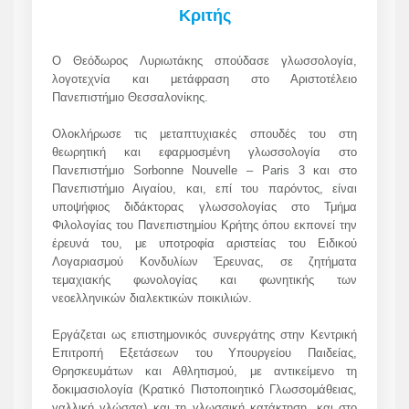
Κριτής
Ο Θεόδωρος Λυριωτάκης σπούδασε γλωσσολογία,
λογοτεχνία και μετάφραση στο Αριστοτέλειο
Πανεπιστήμιο Θεσσαλονίκης.
Ολοκλήρωσε τις μεταπτυχιακές σπουδές του στη
θεωρητική και εφαρμοσμένη γλωσσολογία στο
Πανεπιστήμιο Sorbonne Nouvelle – Paris 3 και στο
Πανεπιστήμιο Αιγαίου, και, επί του παρόντος, είναι
υποψήφιος διδάκτορας γλωσσολογίας στο Τμήμα
Φιλολογίας του Πανεπιστημίου Κρήτης όπου εκπονεί την
έρευνά του, με υποτροφία αριστείας του Ειδικού
Λογαριασμού Κονδυλίων Έρευνας, σε ζητήματα
τεμαχιακής φωνολογίας και φωνητικής των
νεοελληνικών διαλεκτικών ποικιλιών.
Εργάζεται ως επιστημονικός συνεργάτης στην Κεντρική
Επιτροπή Εξετάσεων του Υπουργείου Παιδείας,
Θρησκευμάτων και Αθλητισμού, με αντικείμενο τη
δοκιμασιολογία (Κρατικό Πιστοποιητικό Γλωσσομάθειας,
γαλλική γλώσσα) και τη γλωσσική κατάκτηση, και στο