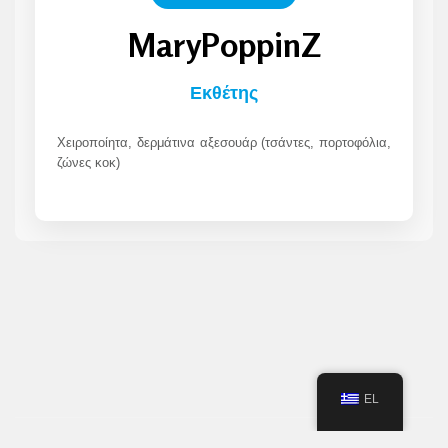
MaryPoppinZ
Εκθέτης
Χειροποίητα, δερμάτινα αξεσουάρ (τσάντες, πορτοφόλια,
ζώνες κοκ)
EL
© 2023 FANTASY FESTIVAL - POWERED BY
RISING STAR PROMOTIONS