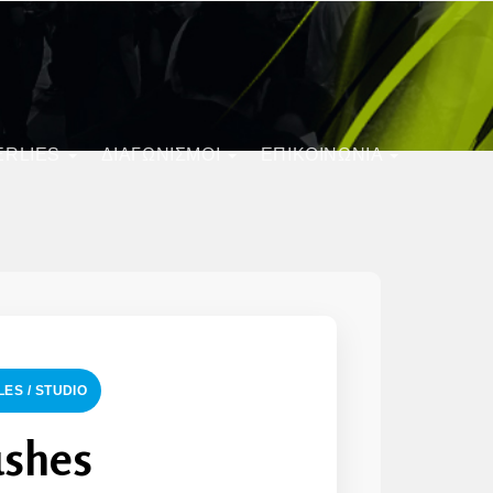
ERLIES
ΔΙΑΓΩΝΙΣΜΟΊ
ΕΠΙΚΟΙΝΩΝΙΑ
ES / STUDIO
ushes