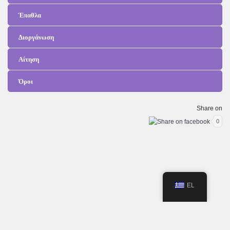
Έπαθλα
Διοργάνωση
Αίτηση
Όροι
Share on
0
EL
© 2023 FANTASY FESTIVAL - POWERED BY
RISING STAR PROMOTIONS