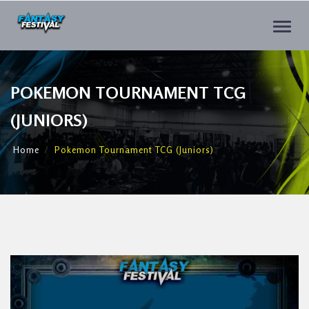
Toggle
naviga
POKEMON TOURNAMENT TCG
(JUNIORS)
Home
Pokemon Tournament TCG (Juniors)