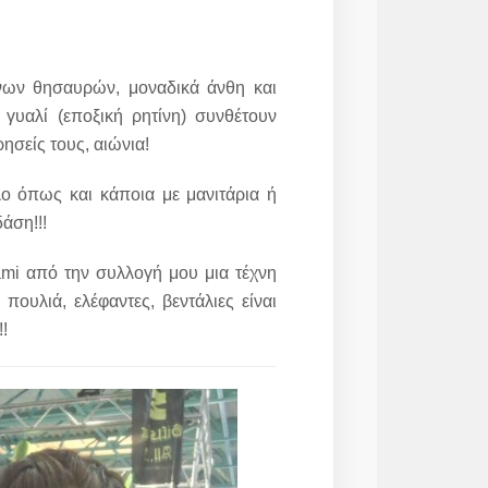
ήινων θησαυρών, μοναδικά άνθη και
γυαλί (εποξική ρητίνη) συνθέτουν
ησείς τους, αιώνια!
λο όπως και κάποια με μανιτάρια ή
άση!!!
ami από την συλλογή μου μια τέχνη
ουλιά, ελέφαντες, βεντάλιες είναι
!