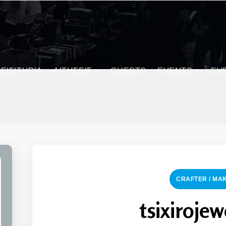
ΕΙΣΙΤΗΡΙΑ
ΑΙΤΗΣΕΙΣ
GUESTS
EVENTS
EV
CRAFTER / MA
tsixirojew