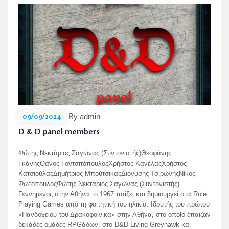
09/09/2024
By admin
D & D panel members
Φώτης Νεκτάριος Σαγώνας (Συντονιστής)Θεοφάνης
ΓκάνηςΘάνος ΓοντσιτόπουλοςΧρήστος ΚανέλαςΧρήστος
ΚατσιούλαςΔημήτριος ΜπούτσικαςΔιονύσης ΤσιρώνηςΝίκος
ΦωτόπουλοςΦώτης Νεκτάριος Σαγώνας (Συντονιστής)
Γεννημένος στην Αθήνα το 1967 παίζει και δημιουργεί στα Role
Playing Games από τη φοιτητική του ηλικία. Ιδρυτής του πρώτου
«Πανδοχείου του Δρακοφοίνικα» στην Αθήνα, στο οποίο έπαιζαν
δεκάδες ομάδες RPGάδων, στο D&D Living Greyhawk και